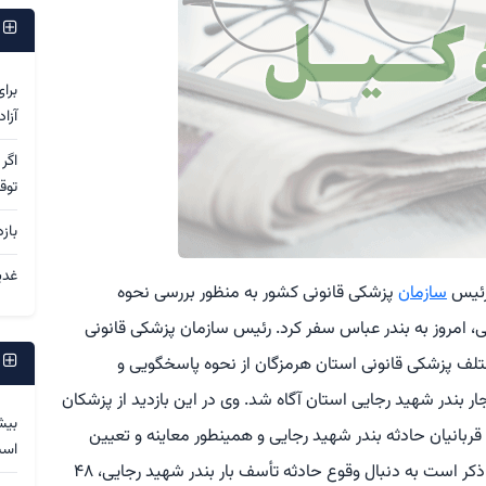
پ
برا
آزا
اگر
توق
باز
غدی
رئیس
سازمان
پزشکی قانونی کشور به منظور بررسی نحوه
ی، امروز به بندر عباس سفر کرد. رئیس سازمان پزشکی قانونی
پ
ف پزشکی قانونی استان هرمزگان از نحوه پاسخگویی و
ر بندر شهید رجایی استان آگاه شد. وی در این بازدید از پزشکان
بیش
ربانیان حادثه بندر شهید رجایی و همینطور معاینه و تعیین
اس
خسارت مصدومین این حادثه قدردانی نمود. قابل ذکر است به دنبال وقوع حادثه تأسف بار بندر شهید رجایی، ۴۸