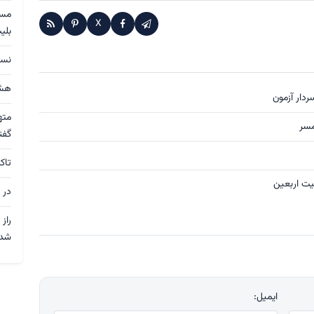
X
بلی
نسق
هشد
ردار آزمون
مته
گفت
تاک
در 
راز
شد
ایمیل: