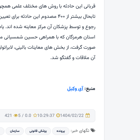
قربانی این حادثه با روش های مختلف علمی همچو
تابحال بیشتر از ۴۰۰ مصدوم این حاد
رجوع و توسط پزشکان آن مرکز معاینه شده اند. یا
استان هرمزگان که با همراهی حسین شمسیانی مشا
صورت گرفت، از بخش های معاینات بالینی، لابراتوار 
آن ملاقات و گفتگو شد.
منبع:
آی وكیل
421
5
/
0.0
10:29:37
1404/02/22
تگهای خبر:
پرونده
پزشكی قانونی
سازمان
ق