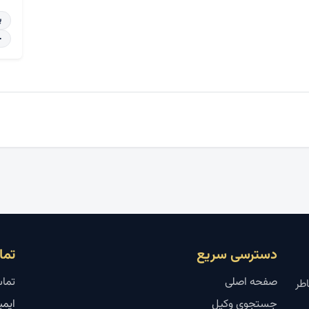
پ
خ
دسترسی سریع
تما
صفحه اصلی
تماس
اطر
جستجوی وکیل
ایمیل: l.ir