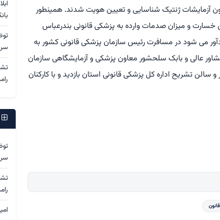
ابل
ن آزمایشات ژنتیک شناسایی و تعیین هویت شدند. همینطور
بان
ثه برای تعیین خسارت و میزان صدمات وارده به پزشکی قانونی بندرعباس
توض
دآور می شود در مسافرت رئیس سازمان پزشکی قانونی کشور به
سرد
ور عالی و بابک سلحشور معاون پزشکی و آزمایشگاهی سازمان
و سالن تشریح اداره کل پزشکی قانونی استان بازدید و با کارکنان
رام
ج
توض
سرد
رام
انون
امی