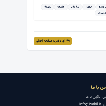
رونده
حقوق
سازمان
جامعه
رپورتاژ
دمات
آی وکیل: صفحه اصلی
س با ما
 آنلاین با ما
info@ivaki