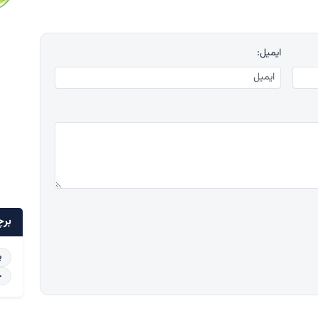
ایمیل:
برچ
پ
خ