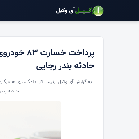
آی وکیل
پرداخت خسار
حادثه بندر رجایی
حادثه بندر