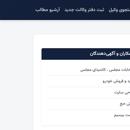
جوی وکیل
ثبت دفتر وکالت جدید
آرشیو مطالب
اران و آگهی‌دهندگان
خابات مجلس ، کاندیدای مجلس
د و فروش خودرو
حی سایت
ش حج
ت بیسیم