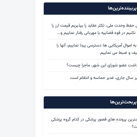
ربیننده‌ترین‌ها
ی حفظ وحدت ملی، تکثر عقاید را بپذیریم قیمت ارز را
د نکنیم در قوه قضاییه با مهربانی رفتار نماییم و...
 به اموال آمریکایی ها دسترسی پیدا نماییم، آنها را
یف و ضبط می نماییم
داشت عضو شورای این شهر، ماجرا چیست؟
ر سال جاری، غدیر حماسه و انتقام است
ربحث‌ترین‌ها
ترین پرونده های قصور پزشکی در کدام گروه پزشکی
ت؟