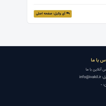
آی وکیل: صفحه اصلی
س با ما
 آنلاین با ما
info@ivaki
: -