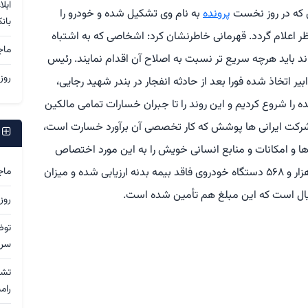
ابل
 که در روز نخست
پرونده
به نام وی تشکیل شده و خودرو را
بان
ر اعلام گردد. قهرمانی خاطرنشان کرد: اشخاصی که به اشتباه
ماج
اند باید هرچه سریع تر نسبت به اصلاح آن اقدام نمایند. رئیس
روز
ر اتخاذ شده فورا بعد از حادثه انفجار در بندر شهید رجایی،
ده را شروع کردیم و این روند را تا جبران خسارات تمامی مالکین
: شرکت ایرانی ها پوشش که کار تخصصی آن برآورد خسارت است،
ج
ا و امکانات و منابع انسانی خویش را به این مورد اختصاص
داده که در نتیجه آن تا به این لحظه خسارات یک هزار و ۵۶۸ دستگاه خودروی فاقد بیمه بدنه ارزیابی شده و میزان
ماج
روز
توض
سرد
رام