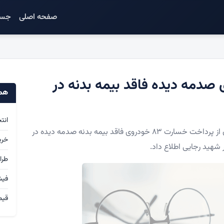
صفحه اصلی
جست
ت ۸۳ خودروی صدمه دیده فاقد بیمه بدنه در
همک
انت
به گزارش آی وکیل، رئیس کل دادگستری هرمزگان از پرداخت خسارت ۸۳ خودروی فاقد بیمه بدنه صدمه دیده در
خری
 شهید رجایی اطلاع داد.
طرا
فی
قیم