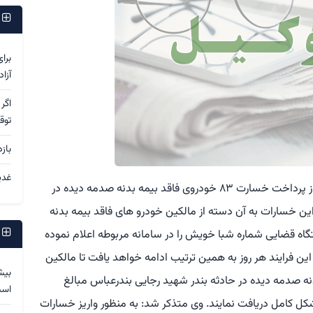
پ
برا
آزا
اگر
توق
باز
غدی
به گزارش آی وکیل به نقل از مهر، مجتبی قهرمانی از پرداخت خسارت ۸۳ خودروی فاقد بیمه بدنه صدمه دیده در
این خسارات به آن دسته از مالکین خودرو های فاقد بیمه بدنه
پ
ه قضایی شماره شبا خویش را در سامانه مربوطه اعلام نموده
ن فرایند هر روز به همین ترتیب ادامه خواهد یافت تا مالکین
بیش
فاقد بیمه بدنه صدمه دیده در حادثه بندر شهید رجایی بندرعباس مبالغ
اس
ل کامل دریافت نمایند. وی متذکر شد: به منظور واریز خسارات