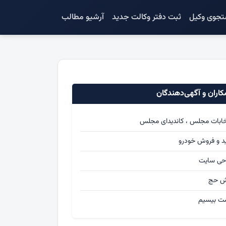
جوی وکیل
ثبت دفتر وکالت جدید
آرشیو مطالب
اران و آگهی‌دهندگان
خابات مجلس ، کاندیدای مجلس
د و فروش خودرو
حی سایت
ش حج
ت بیسیم