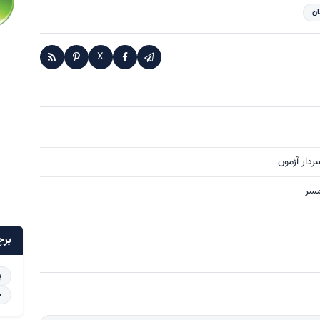
ان
X
ردار آزمون
برچ
پ
خ