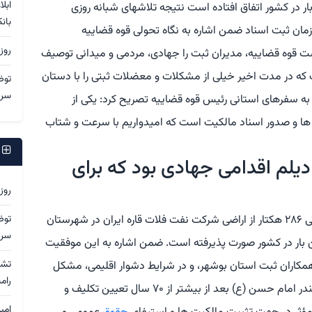
ابل
ر در کشور اتفاق افتاده است نتیجه تلاشهای شبانه روزی
بان
ان ثبت اسناد ضمن اشاره به نگاه تحولی قوه قضاییه
روز
اسفند سال قبل ریاست قوه قضاییه، مدیران ثبت را جهادی، مردمی و میدانی توصیف
که در مدت اخیر خیلی از مشکلات و معضلات ثبتی را با دستان
توض
سرد
به سفرهای استانی رئیس قوه قضاییه تصریح کرد: یکی از
ا و صدور اسناد مالکیت است که امیدواریم با سرعت و شتاب
ج
 ۷۰ ساله در دیلم اقدامی جهادی بود که برای
روز
مهدی مهرانگیز هم در این نشست حل مشکل ثبتی ۲۸۶ هکتار از اراضی شرکت نفت فلات قاره ایران در شهرستان
توض
سرد
ن بار در کشور صورت پذیرفته است. ضمن اشاره به این موفقیت
همکاران ثبت استان بوشهر، و در شرایط دشوار اقلیمی، مشکل
رام
دیرینه ثبتی اراضی شرکت نفت فلات قاره ایران در بندر امام حسن (ع) بعد از بیشتر از ۷۰ سال تعیین تکلیف و
امی