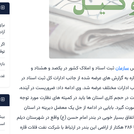
پ
برا
آزا
اگر
توق
باز
یس
سازمان
ثبت اسناد و املاک کشور در یکصد و هشتاد و
غدی
ه به گزارش های عرضه شده از جانب ادارات کل ثبت اسناد در
 ادارات مختلف عرضه شد. وی ادامه داد: ضروریست در آینده،
ت در حجم کاری استان ها باید در کمیته های نظارت مورد توجه
پ
صورت گیرد. بابایی در ادامه از حل یک معضل دیرینه در استان
بیش
تفاق بسیار خوبی در بندر امام حسن (ع) واقع در شهرستان دیلم
اس
رقم خورد و بعد از ۷۰ سال، مشکل ثبتی در ارتباط با ۲۸۶ هکتار از اراضی این بندر در ارتباط با شرکت نفت فلات قاره