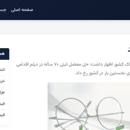
صفحه اصلی
جست
همک
به گزارش آی وکیل، رئیس سازمان ثبت اسناد و املاک کشور اظهار داشت: حل معضل ثبتی ۷۰ ساله در دیلم اقدامی
انت
ی نخستین بار در کشور رخ داد.
خری
طرا
فی
قیم