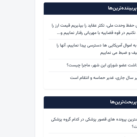
ربیننده‌ترین‌ها
ی حفظ وحدت ملی، تکثر عقاید را بپذیریم قیمت ارز را
د نکنیم در قوه قضاییه با مهربانی رفتار نماییم و...
 به اموال آمریکایی ها دسترسی پیدا نماییم، آنها را
یف و ضبط می نماییم
داشت عضو شورای این شهر، ماجرا چیست؟
ر سال جاری، غدیر حماسه و انتقام است
ربحث‌ترین‌ها
ترین پرونده های قصور پزشکی در کدام گروه پزشکی
ت؟