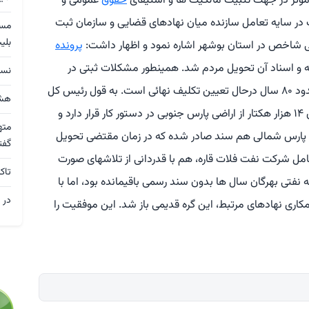
 مؤثر در جهت تثبیت مالکیت ها و استیفای
حقوق
عمومی و
 در سایه تعامل سازنده میان نهادهای قضایی و سازمان ثبت
بلی
تی شاخص در استان بوشهر اشاره نمود و اظهار داشت:
پرونده
و اسناد آن تحویل مردم شد. همینطور مشکلات ثبتی در
نسق
عسلویه بعد از ۳۵ سال و در جزیره خارک بعد از حدود ۸۰ سال درحال تعیین تکلیف نهائی است. به قول رئیس کل
هشد
دادگستری استان بوشهر، صدور اسناد مالکیت برای ۱۴ هزار هکتار از اراضی پارس جنوبی در دستور کار قرار دارد و
مته
در پارس شمالی هم سند صادر شده که در زمان مقتضی تحویل
گفت
مل شرکت نفت فلات قاره، هم با قدردانی از تلاشهای صورت
تاک
نفتی بهرگان سال ها بدون سند رسمی باقیمانده بود، اما با
در 
ری نهادهای مرتبط، این گره قدیمی باز شد. این موفقیت را