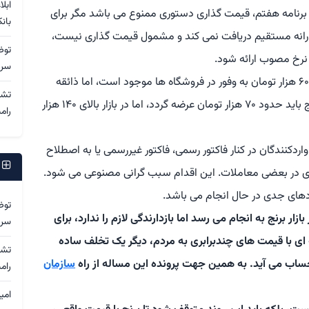
ابل
 برنامه هفتم، قیمت گذاری دستوری ممنوع می باشد مگر برای
بان
ی یارانه مستقیم دریافت نمی کند و مشمول قیمت گذاری نیست،
توض
سرد
وزیر دادگستری افزود: برنج هندی با قیمت کمتر از ۶۰ هزار تومان به وفور در فروشگاه ها موجود است، اما ذائقه
مردم بیشتر با برنج پاکستانی سازگار است. این برنج باید حدود ۷۰ هزار تومان عرضه گردد، اما در بازار بالای ۱۴۰ هزار
رام
دکنندگان در کنار فاکتور رسمی، فاکتور غیررسمی یا به اصطلاح
ج
ی در بعضی معاملات. این اقدام سبب گرانی مصنوعی می شود.
های جدی در حال انجام می باشد.
توض
ار برنج به انجام می رسد اما بازدارندگی لازم را ندارد، برای
سرد
 ای با قیمت های چندبرابری به مردم، دیگر یک تخلف ساده
حساب می آید. به همین جهت پرونده این مساله از راه
سازمان
رام
امی