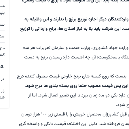
، بلکه باید این روند متوقف شود تا برنج با قیمت واقعی،
بلی
ردکنندگان دیگر اجازه توزیع برنج را ندارند و این وظیفه به
نسق
ران (GTC) محول شده است. این شرکت باید بنا به نیاز استان ها، برنج وارداتی را توزیع
هشد
؛ وزارت جهاد کشاورزی، وزارت صمت و سازمان تعزیرات هر سه
مته
گفت
ستگاه پاسخگوست؛ آن چه اهمیت دارد رسیدن برنج به دست
تاک
ی اینست که روی کیسه های برنج خارجی قیمت مصرف کننده درج
در 
از این پس قیمت مصوب حتما روی بسته بندی ها درج شود.
راز
ارد یکی دو ماه زمان ببرد تا این تغییر اعمال شود. اما از
شد
ج شود.
رحیمی در رابطه با برنج ایرانی نیز اظهار داشت: سال قبل کشاورزان محصول خویش را با قیمتی زیر ۱۰۰ هزار تومان
ا این برنج در بازار تا بالاتر از ۳۰۰ هزار تومان فروخته شد. دلیل این اختلاف قیمت، دلالی و واسطه گری