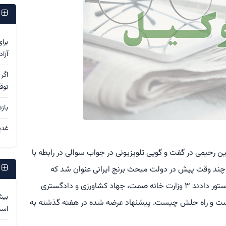
پ
برا
آزا
اگر
توق
باز
غدی
ین رحیمی در گفت و گویی تلویزیونی در جواب سوالی در رابطه با
پ
 چند وقت پیش در دولت مبحث برنج ایرانی عنوان شد که
قیمتش خیلی بالا رفته است. آقای رییس جمهور دستور دادند ۳ وزارت خانه صمت، جهاد کشاورزی و دادگستری
بیش
است و راه حلش چیست. پیشنهاد عرضه شده در هفته گذشته به
اس