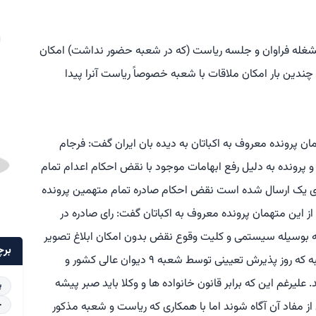
مشغله فراوان و جلسه ریاست (که در شعبه حضور نداشت) امکان
 چندین بار امکان ملاقات با شعبه خصوصاً ریاست آنرا پیدا
ان پرونده معروف به اکباتان به دیده بان ایران گفت: فرجام
پرونده به دلیل رفع ابهامات موجود با نقض احکام اعدام تمام
ی یک ارسال شده است نقض احکام صادره تمام متهمین پرونده
از این متهمان پرونده معروف به اکباتان گفت: رای صادره در
ته بوسیله سیستمی و کلیت وقوع نقض بدون امکان ابلاغ تصویر
برچ
رای به وکلا ابلاغ شد اما به دلیل آن که روز چهارشنبه که روز پذیرش تعیینی توسط شعبه ۹ دیوان عالی کشور و
لیرغم این که برابر قانون خانواده ها و وکلا باید صبر پیشه
پ
خ
ز مفاد آن آگاه شوند اما با همکاری که ریاست و شعبه مذکور