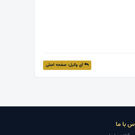
آی وکیل: صفحه اصلی
س با ما