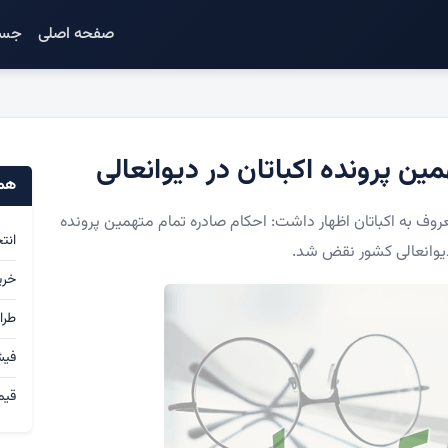
صفحه اصلی
جست
ن پرونده اکباتان در دیوانعالی
همک
عروف به اکباتان اظهار داشت: احکام صادره تمام متهمین پرونده
انت
دیوانعالی کشور نقض شد.
خری
طرا
فی
قیم