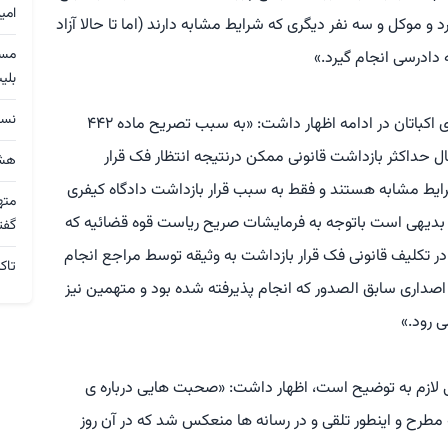
امی
 موکل و سه نفر دیگری که شرایط مشابه دارند (اما تا حالا آزاد
ه دادرسی انجام گیرد.»
بلی
نسق
وکیل حسین نعمتی یکی از متهمان پرونده بچه های اکباتان در ادامه اظهار داشت: «به سبب تصریح ماده ۴۴۲
 مراسم دادرسی کیفری باتوجه به تکمیل ۲ سال حداکثر بازداشت قانونی ممکن درنتیجه انتظار فک قرار
هشد
رایط مشابه هستند و فقط به سبب قرار بازداشت دادگاه کیفری
مته
 بدیهی است باتوجه به فرمایشات صریح ریاست قوه قضائیه که
گفت
در تکلیف قانونی فک قرار بازداشت به وثیقه توسط مراجع انجام
تاک
 اصداری سابق الصدور که انجام پذیرفته شده بود و متهمین نیز
ی رود.»
عی لازم به توضیح است، اظهار داشت: «صحبت هایی درباره ی
ه مطرح و اینطور تلقی و در رسانه ها منعکس شد که در آن روز