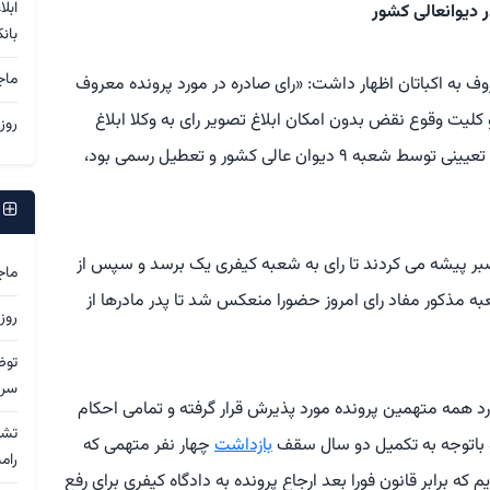
ابل
 دیوانعالی کشور
بان
ماج
وف به اکباتان اظهار داشت: «رای صادره در مورد پرونده معروف
لیت وقوع نقض بدون امکان ابلاغ تصویر رای به وکلا ابلاغ
روز
گردید اما به علت آنکه روز چهارشنبه که روز پذیرش تعیینی توسط شعبه ۹ دیوان عالی کشور و تعطیل رسمی بود،
ج
 صبر پیشه می کردند تا رای به شعبه کیفری یک برسد و سپس از
ماج
به مذکور مفاد رای امروز حضورا منعکس شد تا پدر مادرها از
روز
توض
سرد
رد همه متهمین پرونده مورد پذیرش قرار گرفته و تمامی احکام
باتوجه به تکمیل دو سال سقف
بازداشت
چهار نفر متهمی که
رام
ریم که برابر قانون فورا بعد ارجاع پرونده به دادگاه کیفری برای رفع