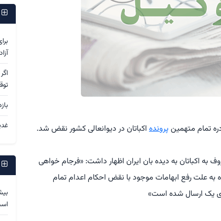
پ
برا
آزا
اگر
توق
باز
غدی
دره تمام متهمین
پرونده
اکباتان در دیوانعالی کشور نقض شد.
ف به اکباتان به دیده بان ایران اظهار داشت: «فرجام خواهی
پ
 به علت رفع ابهامات موجود با نقض احکام اعدام تمام
بیش
 یک ارسال شده است»
اس