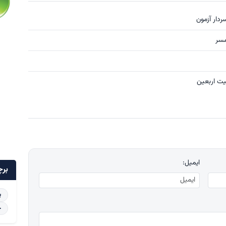
ردار آزمون
ایمیل:
برچ
پ
خ