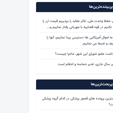
ربیننده‌ترین‌ها
ی حفظ وحدت ملی، تکثر عقاید را بپذیریم قیمت ارز را
د نکنیم در قوه قضاییه با مهربانی رفتار نماییم و...
 به اموال آمریکایی ها دسترسی پیدا نماییم، آنها را
یف و ضبط می نماییم
داشت عضو شورای این شهر، ماجرا چیست؟
ر سال جاری، غدیر حماسه و انتقام است
ربحث‌ترین‌ها
ترین پرونده های قصور پزشکی در کدام گروه پزشکی
ت؟