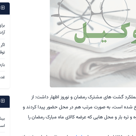
پ
برا
آزا
اگر
توق
باز
غدی
 عملکرد گشت های مشترک رمضان و نوروز اظهار داشت: از
پ
ت ها از ۵ اسفند ماه شروع شده است، به صورت مرتب هم در محل حضور پیدا کردند و
و تره بار و محل هایی که عرضه کالای ماه مبارک رمضان را
بیش
اس