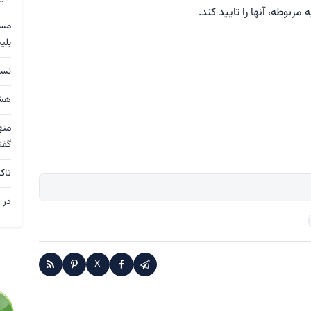
مربوطه، آنها را تایید کند.
بلی
نسق
هشد
مته
گفت
تاک
در 
X