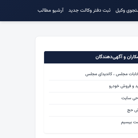
جوی وکیل
ثبت دفتر وکالت جدید
آرشیو مطالب
اران و آگهی‌دهندگان
خابات مجلس ، کاندیدای مجلس
د و فروش خودرو
حی سایت
ش حج
ت بیسیم