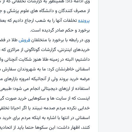
وی ادامه داد: همینطور به گزارشات تخلفاتی که از سامانه ۱۳۵ از راه 
از مصرف کنندگان و دانشگاه های علوم پزشکی و ج
پرونده
تخلفات آنها را به شعب ارجاع دادیم که بع
برخورد و حکم صادر گردیده است.
وی در رابطه با برخورد با متخلفان
فروش
طلا در فض
خریدهای اینترنتی، گزارشات گوناگونی از مراکزی که
داشتیم؛ البته در زمینه طلا هنوز شکایت آنچنانی
اسفنانی خاطرنشان کرد: ما به شهروندان سفارش می
عرضه خرید بروند ولی از آنجائیکه امروزه بازارهای 
استفاده از ارزهای دیجیتالی انجام می شود؛ طبیعی
اینست که از سایت ها و سکوهایی خرید صورت گیرد
خدایی نکرده مردم صدمه نبینند یا اگر احیانا تخل
اسفنانی در انتها با اشاره به اینکه مردم برای خر
کنند، اظهار داشت: این سکوها حتما باید از اتحادی