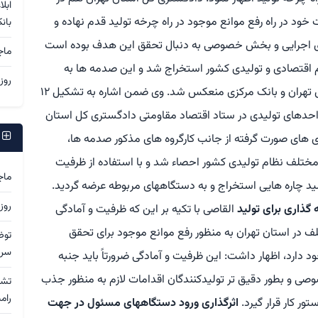
ابل
خود در راه رفع موانع موجود در راه چرخه تولید قدم نهاده و
بان
 اجرایی و بخش خصوصی به دنبال تحقق این هدف بوده است
ماج
۴۰ صدمه و خلأ در نظام اقتصادی و تولیدی کشور استخراج شد و این صدمه ها به
روز
ریاست قوه قضاییه، دولت، وزارت صمت، استانداری تهران و بانک مرکزی منعکس شد. وی ضمن اشاره به تشکیل ۱۲
احدهای تولیدی در ستاد اقتصاد مقاومتی دادگستری کل استان
ج
یری های صورت گرفته از جانب کارگروه های مذکور صدمه ها،
تلف نظام تولیدی کشور احصاء شد و با استفاده از ظرفیت
ماج
 چاره هایی استخراج و به دستگاههای مربوطه عرضه گردید.
روز
گذاری برای تولید
القاصی با تکیه بر این که ظرفیت و آمادگی
 در استان تهران به منظور رفع موانع موجود برای تحقق
توض
سرد
دارد، اظهار داشت: این ظرفیت و آمادگی ضرورتاً باید جنبه
وصی و بطور دقیق تر تولیدکنندگان اقدامات لازم به منظور جذب
رام
ر کار قرار گیرد.
اثرگذاری ورود دستگاههای مسئول در جهت