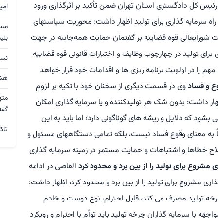
ئیس کل دادگستری استان تهران ضمن تأکید بر اثرگذاری ورود
امی
ه سرمایه گذاری برای تولید اظهار داشت: محوریت سیاستهای
شورایعالی قوه قضاییه بر گفتمان حمایت همه‌جانبه در جهت
بلی
ای تولید در چهارچوب وظایف و اختیارات قانونی قوه قضاییه
نسق
م را در اولویت برنامه ریزی ها و اقدامات خود قرار خواهد
هشد
ع و فساد
وی در قسمت دیگری از سخنان خود با تکیه بر لزوم
مته
هار داشت: بدون شک هر تولیدکننده و یا سرمایه گذاری امکان
گفت
 بشود که دلایل و ریشه های گوناگونی دارد؛ اما باید به این
تاک
اً به معنای وقوع فساد نیست، بلکه تمامی دستگاههای مسئول و
صلاح خطاها و اشتباهات و حمایت مستمر در زمینه سرمایه گذاری
ی مشروع برای تولید را از بین برد و محدود کرد
القاصی در ادامه
ذاری مشروع برای تولید را از بین برد و محدود کرد، اظهار داشت:
خه تولید مصرف می کند، قابل احترام، نوع دوست و خادم
ه با سرمایه گذاران چرخه تولید باید توأم با احترام و رویکرد