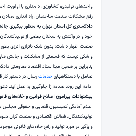
واحدهای تولیدی، کشاورزی، دامداری با اولویت احی
رفع مشکلات صنعت ساختمان، راه اندازی معادن و
دادگستری کل استان تهران به منظور پیگیری چالش 
خود و در واکنش به سخنان بعضی از تولیدکنندگان د
صنعت اظهار داشت: بدون شک ناترازی انرژی بطور د
و شکی نیست که قسمتی از مشکلات و چالش های مو
بنابراین بر همین مبنا ستاد اقتصاد مقاومتی دادگس
تعامل با دستگاههای
خدمات
رسان در دستور کار قر
ادامه این روند صدمه زا جلوگیری به عمل آید.
دعوت
پیشنهادات پیرامون اصلاح قوانین و خلاءهای قان
اعلام آمادگی کمیسیون قضایی و حقوقی مجلس در ج
تولیدکنندگان، فعالان اقتصادی و صنعت گران دعوت
و پاگیر در مورد تولید و رفع خلاءهای قانونی موج