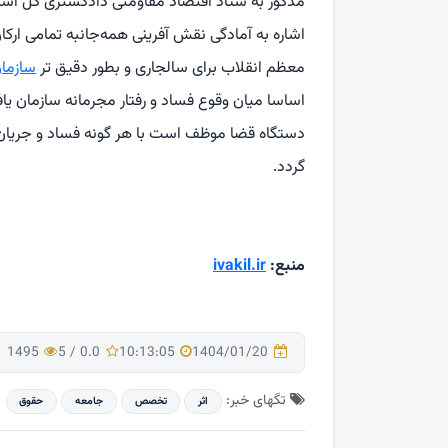
مذکور به ستاد اقتصاد مقاومتی دادگستری کل است
اشاره به آمادگی نقش آفرینی همه‌جانبه تمامی ارک
معظم انقلاب برای سالجاری و بطور دقیق تر
سازما
اساسا میان وقوع فساد و رفتار مجرمانه سازمان یا
دستگاه قضا موظف است با هر گونه فساد و جریان ه
گردد.
منبع:
ivakil.ir
1495
5
/
0.0
10:13:05
1404/01/20
تگهای خبر:
اثر
تخصص
جامعه
حقوق