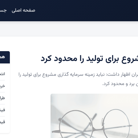
صفحه اصلی
جست
روع برای تولید را محدود کرد
همک
ن اظهار داشت: نباید زمینه سرمایه گذاری مشروع برای تولید را
انت
ن برد و محدود کرد.
خری
طرا
فی
قیم