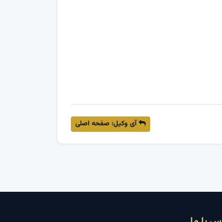
آی وکیل: صفحه اصلی
س با ما