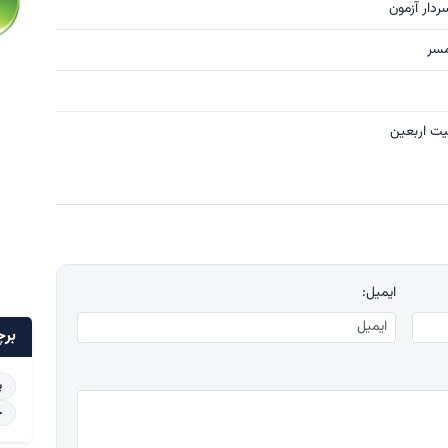
ردار آزمون
ایمیل:
برچ
پ
خ