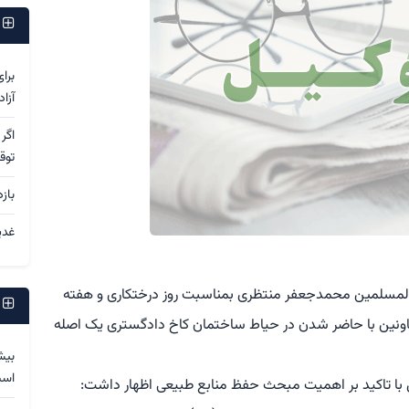
پ
برا
آزا
اگر
توق
باز
غدی
والمسلمین محمدجعفر منتظری بمناسبت روز درختکاری و هفته
پ
 اسفندماه، بهمراه معاونین با حاضر شدن در حیاط ساختمان کاخ دادگستری یک اصله
بیش
اس
 با تاکید بر اهمیت مبحث حفظ منابع طبیعی اظهار داشت: