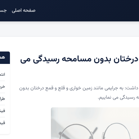
صفحه اصلی
جست
ع درختان بدون مسامحه رسیدگی می
همک
انت
خری
داشت: به جرایمی مانند زمین خواری و قلع و قمع درختان بدون
رسیدگی می نماییم.
طرا
فی
قیم