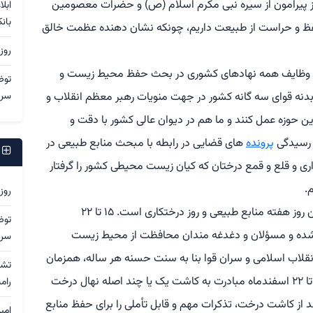
پیرامون از سیره نبی مکرم اسلام (ص) و حضرات معصومین
ابل
بان
فظ و حراست از طبیعت داریم، چونکه نشان دهنده عظمت خالق
روز
 وظایف همه نهادهای کشوری در بحث حفظ محیط زیست و
توض
دنه قوای سه گانه کشور در جهت منویات رهبر معظم انقلاب و
سرد
ین حوزه عمل کنند و ما هم در دیوان عالی کشور با دقت و
 رسیدگی
پرونده
های قضایی در رابطه با مبحث منابع طبیعی در
ج
اری و قلع و قمع درختان که کیان زیست محیطی کشور را گرفتار
.
روز
گفتنی است، ۱۵ اسفندماه هر سال مصادف با اولین روز هفته منابع طبیعی و روز درختکاری است. ۱۵ تا ۲۲
توض
 شده و مسؤلان و دغدغه مندان محافظت از محیط زیست
سرد
قلاب اسلامی و سران قوا بنا به سنت حسنه هر ساله، همزمان
با فرارسیدن روز درختکاری و هفته منابع طبیعی ۱۵ تا ۲۲ اسفندماه مبادرت به کاشت یک یا چند اصله نهال درخت
رام
 از کاشت درخت، تذکرات مهم و قابل تأملی را برای حفظ منابع
امی